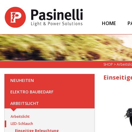
HOME
P
SHOP
>
Arbeitsli
Einseiti
NEUHEITEN
ELEKTRO BAUBEDARF
ARBEITSLICHT
Arbeitslicht
LED-Schlauch
Einseitige Beleuchtung