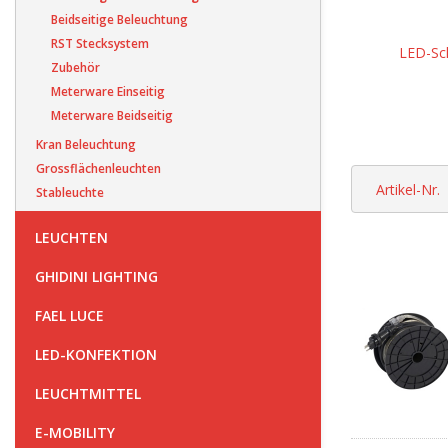
Beidseitige Beleuchtung
RST Stecksystem
LED-Sc
Zubehör
Meterware Einseitig
Meterware Beidseitig
Kran Beleuchtung
Grossflächenleuchten
Artikel-Nr.
Stableuchte
LEUCHTEN
GHIDINI LIGHTING
FAEL LUCE
LED-KONFEKTION
LEUCHTMITTEL
E-MOBILITY