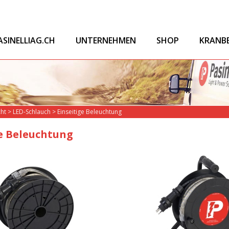
ASINELLIAG.CH
UNTERNEHMEN
SHOP
KRANB
cht
>
LED-Schlauch
>
Einseitige Beleuchtung
ge Beleuchtung