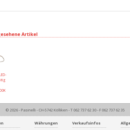
gesehene Artikel
LED-
itig
00K
© 2026 - Pasinelli - CH-5742 Kölliken - T 062 737 62 30 - F 062 737 62 35
en
Währungen
Verkaufsinfos
Allg