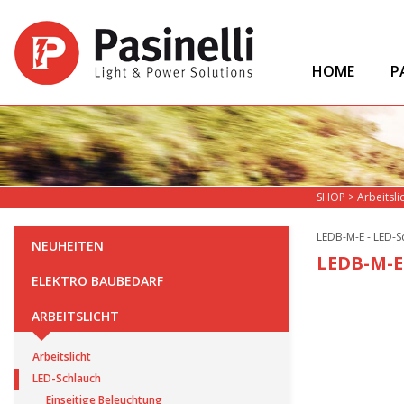
HOME
P
SHOP
>
Arbeitsli
LEDB-M-E - LED-S
NEUHEITEN
LEDB-M-E-
ELEKTRO BAUBEDARF
ARBEITSLICHT
Arbeitslicht
LED-Schlauch
Einseitige Beleuchtung