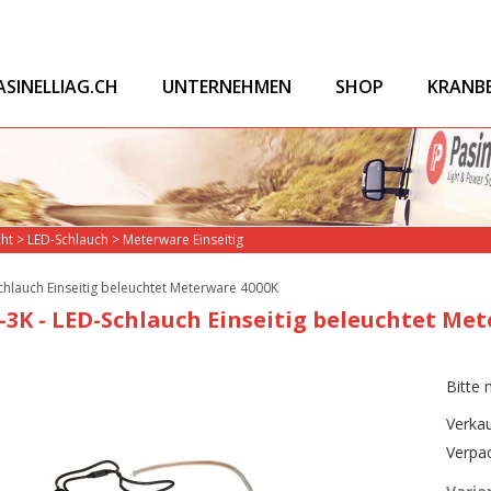
ASINELLIAG.CH
UNTERNEHMEN
SHOP
KRANB
cht
>
LED-Schlauch
>
Meterware Einseitig
chlauch Einseitig beleuchtet Meterware 4000K
3K - LED-Schlauch Einseitig beleuchtet Me
Bitte 
Verkau
Verpa