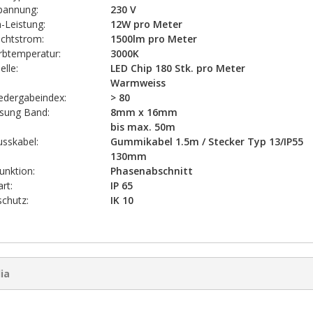
pannung:
230 V
-Leistung:
12W pro Meter
ichtstrom:
1500lm pro Meter
arbtemperatur:
3000K
elle:
LED Chip 180 Stk. pro Meter
Warmweiss
edergabeindex:
> 80
sung Band:
8mm x 16mm
bis max. 50m
usskabel:
Gummikabel 1.5m / Stecker Typ 13/IP55
130mm
nktion:
Phasenabschnitt
rt:
IP 65
schutz:
IK 10
ia